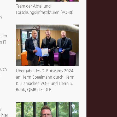
Team der Abteilung
Forschungsinfrastrkturen (VO-RI)
in
llen
n IT
auch
Übergabe des DLR Awards 2024
n
an Herrn Speelmann durch Herrn
K. Hamacher, VO-S und Herrn S.
Bonk, QMB des DLR
e
 hier