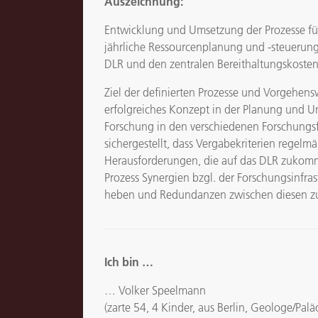
Auszeichnung:
Entwicklung und Umsetzung der Prozesse für 
jährliche Ressourcenplanung und -steuerung d
DLR und den zentralen Bereithaltungskoste
Ziel der definierten Prozesse und Vorgehens
erfolgreiches Konzept in der Planung und Um
Forschung in den verschiedenen Forschungsf
sichergestellt, dass Vergabekriterien rege
Herausforderungen, die auf das DLR zukomme
Prozess Synergien bzgl. der Forschungsinfr
heben und Redundanzen zwischen diesen z
Ich bin …
… Volker Speelmann
(zarte 54, 4 Kinder, aus Berlin, Geologe/Palä