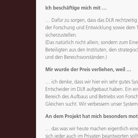
Ich beschäftige mich mit …
… Dafür zu sorgen, dass das DLR rechtzeitig 
der Forschung und Entwicklung sowie dem T
sicherzustellen.
(Das natürlich nicht allein, sondern zum Ei
Beteiligten aus den Instituten, den strategi
und den Bereichsvorständen.)
Mir wurde der Preis verliehen, weil …
… ich denke, dass wir hier ein sehr gutes Sys
Entscheider im DLR aufgebaut haben. Ein ei
Bereich des Aufbaus und Betriebs von Forschu
Gleichen sucht. Wir verbessern unser System 
An dem Projekt hat mich besonders moti
… das was wir heute machen eigentlich ein
sich jeder auch im Privaten beantworten sol