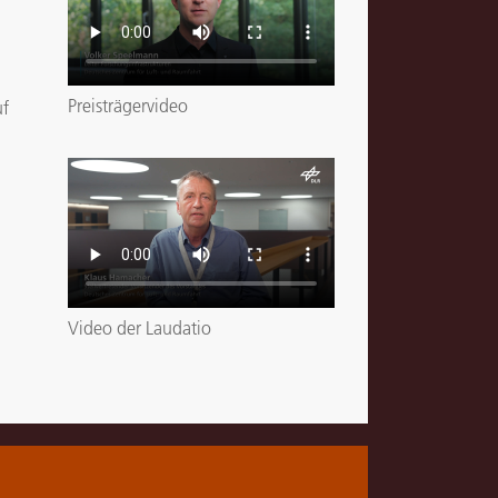
Preisträgervideo
uf
Video der Laudatio