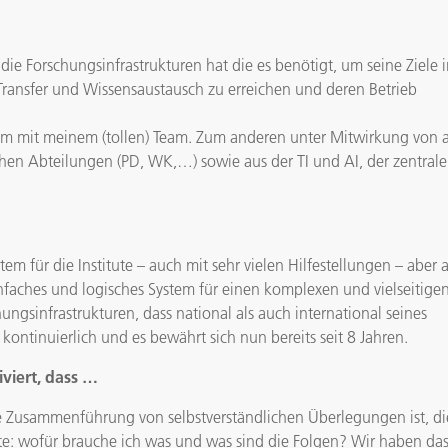
die Forschungsinfrastrukturen hat die es benötigt, um seine Ziele 
ransfer und Wissensaustausch zu erreichen und deren Betrieb
nem mit meinem (tollen) Team. Zum anderen unter Mitwirkung von a
schen Abteilungen (PD, WK,…) sowie aus der TI und AI, der zentrale
tem für die Institute – auch mit sehr vielen Hilfestellungen – aber 
nfaches und logisches System für einen komplexen und vielseitige
ngsinfrastrukturen, dass national als auch international seines
kontinuierlich und es bewährt sich nun bereits seit 8 Jahren.
viert, dass …
e Zusammenführung von selbstverständlichen Überlegungen ist, di
lte: wofür brauche ich was und was sind die Folgen? Wir haben das