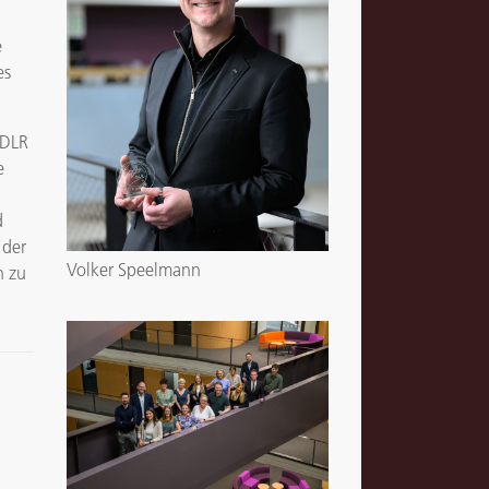
e
es
 DLR
e
d
 der
Volker Speelmann
n zu