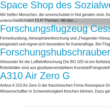
Space Shop des Sozialw
Wir helfen Menschen, die unverschuldet in Not geraten sind. D
unterschiedlichsten DLR-Themen. Mit den ...
Forschungsflugzeug Ces
Fernerkundung, Atmosphärenforschung und „Fliegender Hörsa
eingesetzt und eignet sich besonders für Kameraflüge. Bei Fl
Forschungshubschraube
Allrounder für die Luftfahrtforschung Die BO 105 ist ein fünfsi
Rotorblätter sind aus glasfaserverstärktem Kunststoff hergestell
A310 Air Zero G
Airbus A 310 Air Zero G der französischen Firma Novespace D
Wissenschaftler in Schwerelosigkeit forschen können. Dazu geh