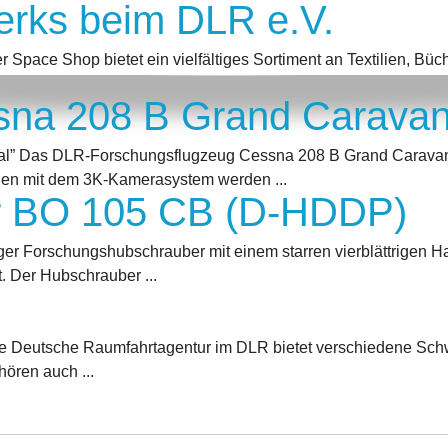
erks beim DLR e.V.
er Space Shop bietet ein vielfältiges Sortiment an Textilien, 
sna 208 B Grand Carava
al” Das DLR-Forschungsflugzeug Cessna 208 B Grand Caravan
ügen mit dem 3K-Kamerasystem werden ...
r BO 105 CB (D-HDDP)
tziger Forschungshubschrauber mit einem starren vierblättrigen H
t. Der Hubschrauber ...
ie Deutsche Raumfahrtagentur im DLR bietet verschiedene Schw
ören auch ...