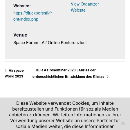
View Organizer
Website:
Website
https://dlr.expert/sfl/fr
ont/index.php
Venue
Space Forum LA / Online Konferenztool
DLR Astroseminar 2023 | Abriss der
Airspace
World 2023
erdgeschichtlichen Entwicklung des Klimas
Diese Website verwendet Cookies, um Inhalte
bereitzustellen und Funktionen für soziale Medien
anbieten zu können. Wir leiten Informationen zu Ihrer
Verwendung unserer Website an unsere Partner für
2026 © German Aerospace Center (DLR)
soziale Medien weiter, die diese Informationen