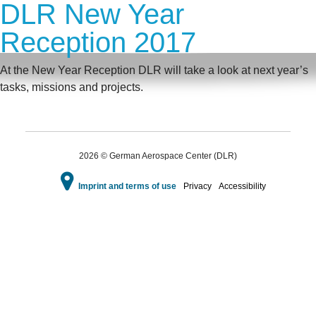
DLR New Year
Reception 2017
At the New Year Reception DLR will take a look at next year’s
tasks, missions and projects.
2026 © German Aerospace Center (DLR)
Imprint and terms of use
Privacy
Accessibility