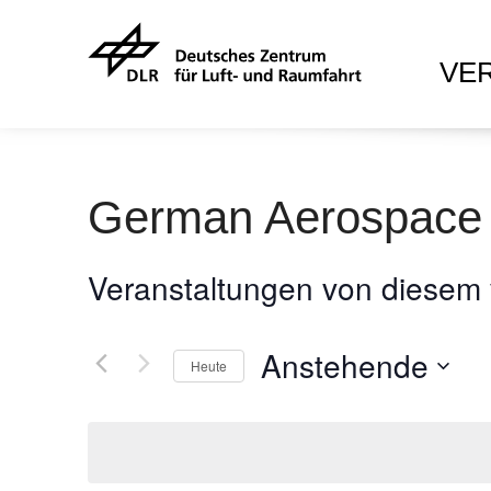
VE
German Aerospace I
Veranstaltungen von diesem 
Anstehende
Heute
D
a
t
u