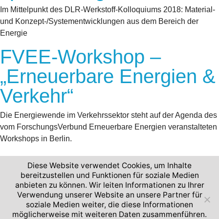
Im Mittelpunkt des DLR-Werkstoff-Kolloquiums 2018: Material-
und Konzept-/Systementwicklungen aus dem Bereich der
Energie
FVEE-Workshop –
„Erneuerbare Energien &
Verkehr“
Die Energiewende im Verkehrssektor steht auf der Agenda des
vom ForschungsVerbund Erneuerbare Energien veranstalteten
Workshops in Berlin.
Diese Website verwendet Cookies, um Inhalte
bereitzustellen und Funktionen für soziale Medien
anbieten zu können. Wir leiten Informationen zu Ihrer
2026 © Deutsches Zentrum für Luft- und Raumfahrt
Verwendung unserer Website an unsere Partner für
soziale Medien weiter, die diese Informationen
Impressum und Nutzungsbedingungen
Datenschutz
möglicherweise mit weiteren Daten zusammenführen.
Barrierefreiheit