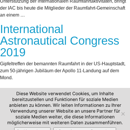
Unterstützung der internationalen Raumfahrtaktivitäten, bringt
der IAC bis heute die Mitglieder der Raumfahrt-Gemeinschaft
an einem …
International
Astronautical Congress
2019
Gipfeltreffen der bemannten Raumfahrt in der US-Hauptstadt,
zum 50-jährigen Jubiläum der Apollo 11-Landung auf dem
Mond.
Diese Website verwendet Cookies, um Inhalte
bereitzustellen und Funktionen für soziale Medien
anbieten zu können. Wir leiten Informationen zu Ihrer
2026 © Deutsches Zentrum für Luft- und Raumfahrt
Verwendung unserer Website an unsere Partner für
soziale Medien weiter, die diese Informationen
Impressum und Nutzungsbedingungen
Datenschutz
möglicherweise mit weiteren Daten zusammenführen.
Barrierefreiheit