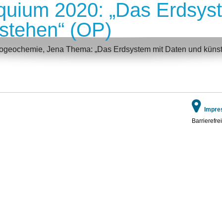
oquium 2020: „Das Erdsys
erstehen“ (OP)
 Biogeochemie, Jena Thema: „Das Erdsystem mit Daten und künstl
Impre
Barrierefrei