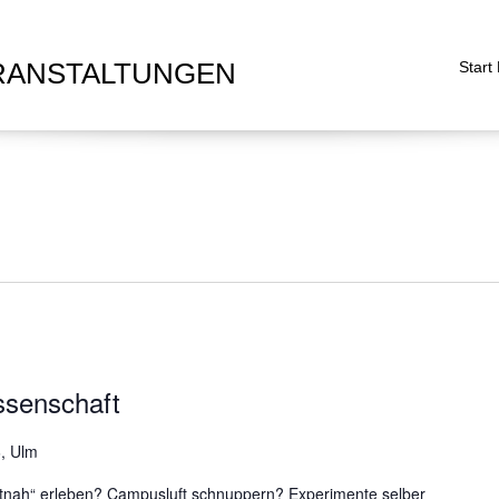
RANSTALTUNGEN
Start
ssenschaft
, Ulm
utnah“ erleben? Campusluft schnuppern? Experimente selber