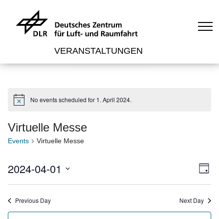
VERANSTALTUNGEN
No events scheduled for 1. April 2024.
N
o
t
Virtuelle Messe
i
c
Events
Virtuelle Messe
e
V
E
2024-04-01
D
v
i
a
S
y
e
e
e
Previous Day
Next Day
l
n
w
e