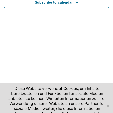
t
Subscribe to calendar
s
c
V
t
N
i
d
a
e
a
v
w
t
e
s
i
.
N
g
a
a
v
t
i
i
g
o
a
n
t
Diese Website verwendet Cookies, um Inhalte
i
bereitzustellen und Funktionen für soziale Medien
anbieten zu können. Wir leiten Informationen zu Ihrer
o
2026 © German Aerospace Center (DLR)
Verwendung unserer Website an unsere Partner für
n
soziale Medien weiter, die diese Informationen