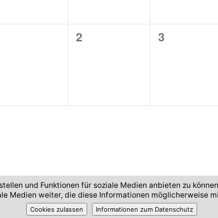
e
e
n
n
n
0
0
2
3
t
t
e
e
s
s
v
v
,
,
e
e
n
n
n
t
t
s
s
,
,
tellen und Funktionen für soziale Medien anbieten zu können
iale Medien weiter, die diese Informationen möglicherweise 
Cookies zulassen
Informationen zum Datenschutz