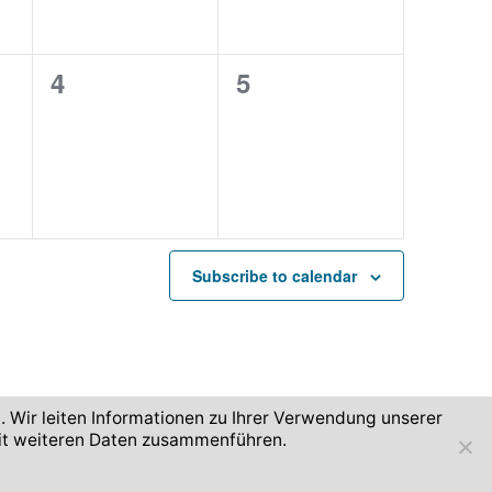
e
e
n
n
0
0
4
5
t
t
e
e
s
s
v
v
,
,
e
e
n
n
t
t
Subscribe to calendar
s
s
,
,
. Wir leiten Informationen zu Ihrer Verwendung unserer
mit weiteren Daten zusammenführen.
Imprint and terms of use
Privacy
Accessibility