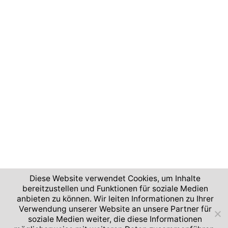
.
N
e
g
e
a
a
k
v
t
i
i
g
o
a
n
t
i
o
n
Diese Website verwendet Cookies, um Inhalte
bereitzustellen und Funktionen für soziale Medien
anbieten zu können. Wir leiten Informationen zu Ihrer
2026 © German Aerospace Center (DLR)
Verwendung unserer Website an unsere Partner für
soziale Medien weiter, die diese Informationen