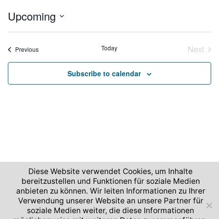
Upcoming
S
e
Today
Next
Events
Previous
l
Event
e
Subscribe to calendar
c
t
d
a
t
e
.
Diese Website verwendet Cookies, um Inhalte
bereitzustellen und Funktionen für soziale Medien
anbieten zu können. Wir leiten Informationen zu Ihrer
2026 © German Aerospace Center (DLR)
Verwendung unserer Website an unsere Partner für
soziale Medien weiter, die diese Informationen