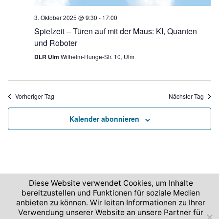
i
3. Oktober 2025 @ 9:30
-
17:00
g
Spielzeit – Türen auf mit der Maus: KI, Quanten
a
und Roboter
t
DLR Ulm
Wilhelm-Runge-Str. 10, Ulm
i
o
n
Vorheriger Tag
Nächster Tag
Kalender abonnieren
Diese Website verwendet Cookies, um Inhalte
bereitzustellen und Funktionen für soziale Medien
2026 © Deutsches Zentrum für Luft- und Raumfahrt
anbieten zu können. Wir leiten Informationen zu Ihrer
Verwendung unserer Website an unsere Partner für
Impressum und Nutzungsbedingungen
Datenschutz