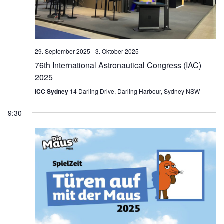
n
u
-
.
n
N
g
a
A
29. September 2025
-
3. Oktober 2025
v
n
76th International Astronautical Congress (IAC)
i
s
2025
g
i
ICC Sydney
14 Darling Drive, Darling Harbour, Sydney NSW
c
a
9:30
h
t
t
i
e
o
n
n
-
N
a
v