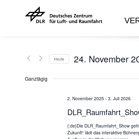
VE
24. November 2
Heute
D
a
Ganztägig
t
u
2. November 2025
m
-
3. Juli 2026
w
DLR_Raumfahrt_Sho
ä
h
{:de}Die DLR_Raumfahrt_Show geht w
l
Zukunft“ lädt das interaktive Bühn
e