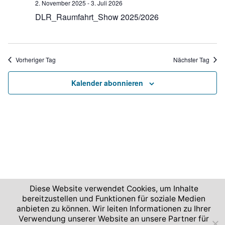
n
2. November 2025
-
3. Juli 2026
u
-
.
DLR_Raumfahrt_Show 2025/2026
n
N
g
a
A
v
Vorheriger Tag
Nächster Tag
n
i
s
Kalender abonnieren
g
i
c
a
h
t
t
i
e
o
n
n
-
N
Diese Website verwendet Cookies, um Inhalte
bereitzustellen und Funktionen für soziale Medien
a
2026 © Deutsches Zentrum für Luft- und Raumfahrt
anbieten zu können. Wir leiten Informationen zu Ihrer
v
Verwendung unserer Website an unsere Partner für