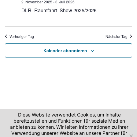
n
2. November 2025
-
3. Juli 2026
u
-
.
DLR_Raumfahrt_Show 2025/2026
n
N
g
a
A
v
Vorheriger Tag
Nächster Tag
n
i
s
Kalender abonnieren
g
i
c
a
h
t
t
i
e
o
n
n
-
N
Diese Website verwendet Cookies, um Inhalte
bereitzustellen und Funktionen für soziale Medien
a
2026 © Deutsches Zentrum für Luft- und Raumfahrt
anbieten zu können. Wir leiten Informationen zu Ihrer
v
Verwendung unserer Website an unsere Partner für