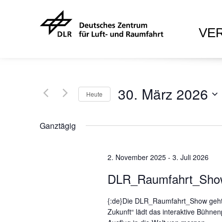
VE
30. März 2026
Heute
D
a
Ganztägig
t
u
2. November 2025
m
-
3. Juli 2026
w
DLR_Raumfahrt_Sho
ä
h
{:de}Die DLR_Raumfahrt_Show geht w
l
Zukunft“ lädt das interaktive Bühn
e