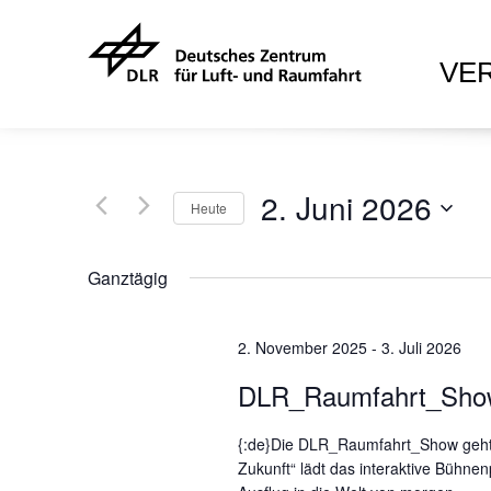
VE
2. Juni 2026
Heute
D
a
Ganztägig
t
u
2. November 2025
m
-
3. Juli 2026
w
DLR_Raumfahrt_Sho
ä
h
{:de}Die DLR_Raumfahrt_Show geht w
l
Zukunft“ lädt das interaktive Bühn
e