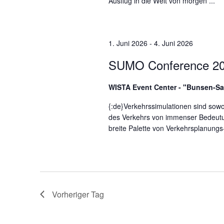
Ausflug in die Welt von morgen ...
n
.
1. Juni 2026
-
4. Juni 2026
SUMO Conference 2
WISTA Event Center - "Bunsen-S
{:de}Verkehrssimulationen sind sowo
des Verkehrs von immenser Bedeutun
breite Palette von Verkehrsplanungs-
Vorheriger Tag