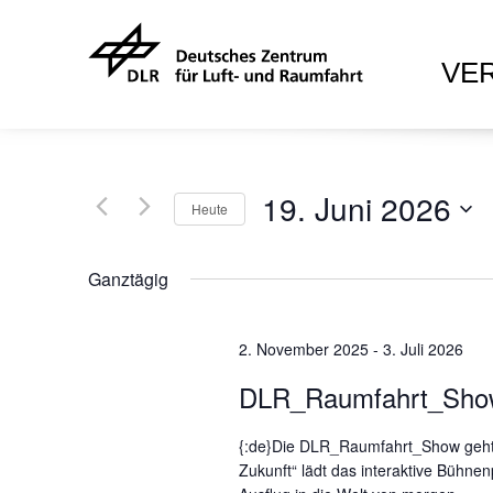
VE
19. Juni 2026
Heute
D
a
Ganztägig
t
u
2. November 2025
m
-
3. Juli 2026
w
DLR_Raumfahrt_Sho
ä
h
{:de}Die DLR_Raumfahrt_Show geht w
l
Zukunft“ lädt das interaktive Bühn
e