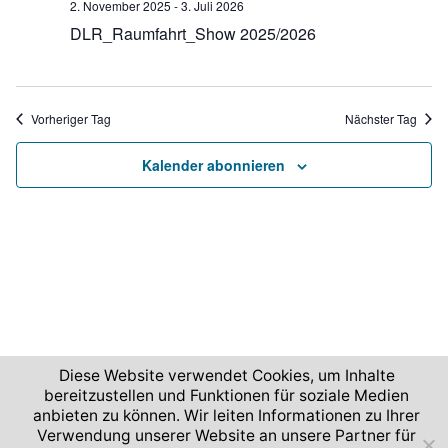
n
2. November 2025
-
3. Juli 2026
u
-
.
DLR_Raumfahrt_Show 2025/2026
n
N
g
a
A
v
Vorheriger Tag
Nächster Tag
n
i
s
Kalender abonnieren
g
i
c
a
h
t
t
i
e
o
n
n
-
N
Diese Website verwendet Cookies, um Inhalte
bereitzustellen und Funktionen für soziale Medien
a
2026 © Deutsches Zentrum für Luft- und Raumfahrt
anbieten zu können. Wir leiten Informationen zu Ihrer
v
Verwendung unserer Website an unsere Partner für