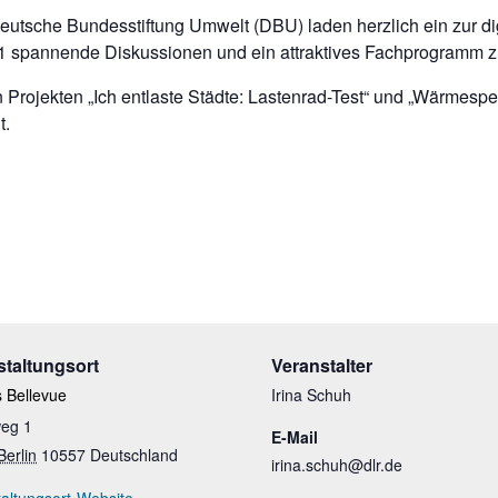
eutsche Bundesstiftung Umwelt (DBU) laden herzlich ein zur d
021 spannende Diskussionen und ein attraktives Fachprogramm z
rojekten „Ich entlaste Städte: Lastenrad-Test“ und „Wärmespe
t.
staltungsort
Veranstalter
 Bellevue
Irina Schuh
eg 1
E-Mail
Berlin
10557
Deutschland
irina.schuh@dlr.de