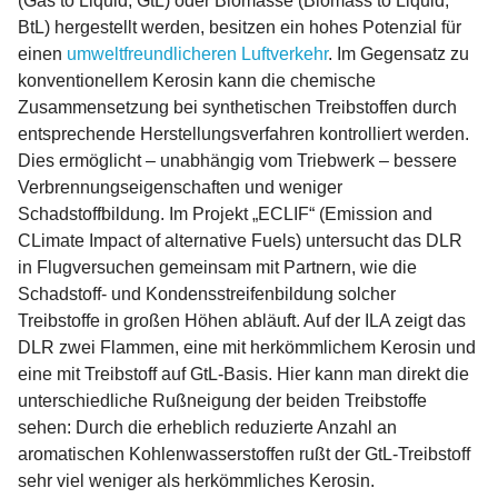
(Gas to Liquid, GtL) oder Biomasse (Biomass to Liquid,
BtL) hergestellt werden, besitzen ein hohes Potenzial für
einen
umweltfreundlicheren Luftverkehr
. Im Gegensatz zu
konventionellem Kerosin kann die chemische
Zusammensetzung bei synthetischen Treibstoffen durch
entsprechende Herstellungsverfahren kontrolliert werden.
Dies ermöglicht – unabhängig vom Triebwerk – bessere
Verbrennungseigenschaften und weniger
Schadstoffbildung. Im Projekt „ECLIF“ (Emission and
CLimate Impact of alternative Fuels) untersucht das DLR
in Flugversuchen gemeinsam mit Partnern, wie die
Schadstoff- und Kondensstreifenbildung solcher
Treibstoffe in großen Höhen abläuft. Auf der ILA zeigt das
DLR zwei Flammen, eine mit herkömmlichem Kerosin und
eine mit Treibstoff auf GtL-Basis. Hier kann man direkt die
unterschiedliche Rußneigung der beiden Treibstoffe
sehen: Durch die erheblich reduzierte Anzahl an
aromatischen Kohlenwasserstoffen rußt der GtL-Treibstoff
sehr viel weniger als herkömmliches Kerosin.