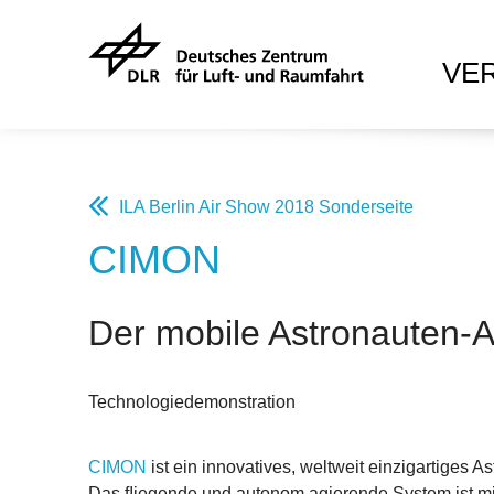
VE
ILA Berlin Air Show 2018 Sonderseite
CIMON
Der mobile Astronauten-A
Technologiedemonstration
CIMON
ist ein innovatives, weltweit einzigartiges 
Das ﬂiegende und autonom agierende System ist mit k