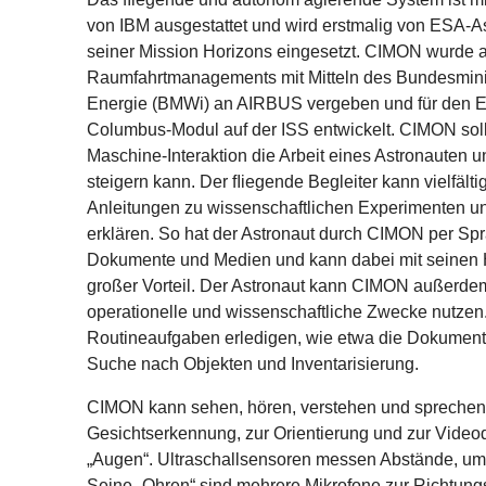
von IBM ausgestattet und wird erstmalig von ESA-As
seiner Mission Horizons eingesetzt. CIMON wurde a
Raumfahrtmanagements mit Mitteln des Bundesminis
Energie (BMWi) an AIRBUS vergeben und für den E
Columbus-Modul auf der ISS entwickelt. CIMON soll
Maschine-Interaktion die Arbeit eines Astronauten u
steigern kann. Der ﬂiegende Begleiter kann vielfält
Anleitungen zu wissenschaftlichen Experimenten u
erklären. So hat der Astronaut durch CIMON per Spr
Dokumente und Medien und kann dabei mit seinen H
großer Vorteil. Der Astronaut kann CIMON außerdem
operationelle und wissenschaftliche Zwecke nutzen
Routineaufgaben erledigen, wie etwa die Dokument
Suche nach Objekten und Inventarisierung.
CIMON kann sehen, hören, verstehen und sprechen
Gesichtserkennung, zur Orientierung und zur Video
„Augen“. Ultraschallsensoren messen Abstände, um
Seine „Ohren“ sind mehrere Mikrofone zur Richtun