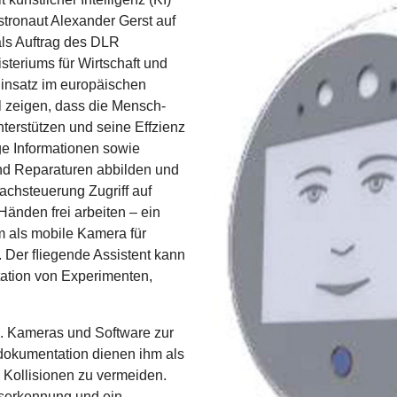
tronaut Alexander Gerst auf
ls Auftrag des DLR
teriums für Wirtschaft und
insatz im europäischen
 zeigen, dass die Mensch-
nterstützen und seine Effzienz
ige Informationen sowie
nd Reparaturen abbilden und
achsteuerung Zugriff auf
änden frei arbeiten – ein
 als mobile Kamera für
. Der ﬂiegende Assistent kann
ation von Experimenten,
. Kameras und Software zur
dokumentation dienen ihm als
 Kollisionen zu vermeiden.
gserkennung und ein