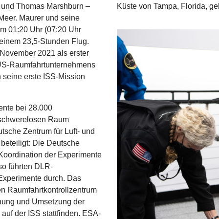
i und Thomas Marshburn –
Küste von Tampa, Florida, ge
 Meer. Maurer und seine
m 01:20 Uhr (07:20 Uhr
 einem 23,5-Stunden Flug.
 November 2021 als erster
 US-Raumfahrtunternehmens
 seine erste ISS-Mission
ente bei 28.000
m schwerelosen Raum
tsche Zentrum für Luft- und
 beteiligt: Die Deutsche
Koordination der Experimente
so führten DLR-
 Experimente durch. Das
n Raumfahrtkontrollzentrum
lanung und Umsetzung der
uf der ISS stattfinden. ESA-