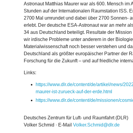
Astronaut Matthias Maurer war als 600. Mensch im 
Stunden auf der Internationalen Raumstation ISS. Er
2700 Mal umrundet und dabei über 2700 Sonnen- 
erlebt. Der deutsche ESA-Astronaut war an mehr a
34 aus Deutschland beteiligt. Resultate der Missio
wir irdische Probleme unter anderem in der Biologi
Materialwissenschaft noch besser verstehen und da
Deutschland als größter europäischer Partner der R
Forschung für die Zukunft – und auf friedliche inte
Links:
https://www.dlr.de/content/de/artikel/news/2
maurer-ist-zurueck-auf-der-erde.html
https://www.dlr.de/content/de/missionen/cosmi
Deutsches Zentrum für Luft- und Raumfahrt (DLR)
Volker Schmid · E-Mail
Volker.Schmid@dlr.de