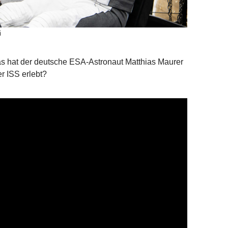
i
Was hat der deutsche ESA-Astronaut Matthias Maurer
r ISS erlebt?