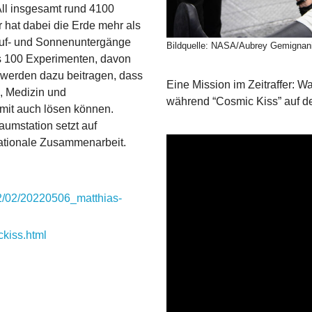
All insgesamt rund 4100
 hat dabei die Erde mehr als
auf- und Sonnenuntergänge
Bildquelle: NASA/Aubrey Gemignan
ls 100 Experimenten, davon
n werden dazu beitragen, dass
Eine Mission im Zeitraffer: 
e, Medizin und
während “Cosmic Kiss” auf de
mit auch lösen können.
aumstation setzt auf
rnationale Zusammenarbeit.
022/02/20220506_matthias-
ckiss.html