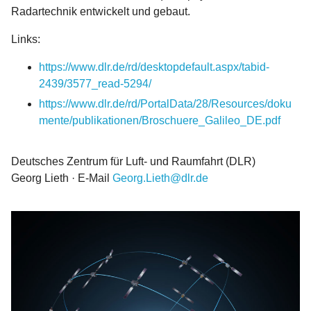
Radartechnik entwickelt und gebaut.
Links:
https://www.dlr.de/rd/desktopdefault.aspx/tabid-
2439/3577_read-5294/
https://www.dlr.de/rd/PortalData/28/Resources/doku
mente/publikationen/Broschuere_Galileo_DE.pdf
Deutsches Zentrum für Luft- und Raumfahrt (DLR)
Georg Lieth · E-Mail
Georg.Lieth@dlr.de