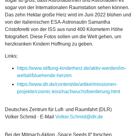
sogar so groß, dass Astronautinnen und Astronauten es
sogar von der Internationalen Raumstation sehen können.
Das zehn Hektar große Herz wird im Juni 2022 blühen und
von der italienischen ESA-Astronautin Samantha
Cristoforetti von der ISS aus rund 400 Kilometern Höhe
fotografiert. Diese Fotos sollen um die Welt gehen, um
herzkranken Kindern Hoffnung zu geben.
Links:
https://www.stiftung-kinderherz.de/aktiv-werden/im-
weltall/bluehende-herzen
https://www.dlr.de/content/de/artikel/missionen-
projekte/cosmic-kiss/nachwuchsfoerderung.html
Deutsches Zentrum für Luft- und Raumfahrt (DLR)
Volker Schmid · E-Mail
Volker.Schmid@dlr.de
Bei der Mitmach-Aktion „Space Seeds II“ forschen