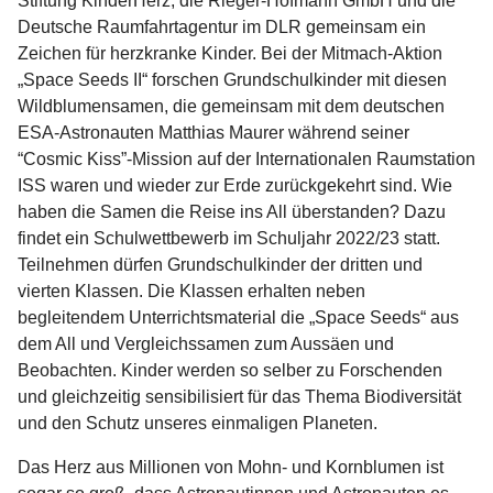
Stiftung KinderHerz, die Rieger-Hofmann GmbH und die
Deutsche Raumfahrtagentur im DLR gemeinsam ein
Zeichen für herzkranke Kinder. Bei der Mitmach-Aktion
„Space Seeds II“ forschen Grundschulkinder mit diesen
Wildblumensamen, die gemeinsam mit dem deutschen
ESA-Astronauten Matthias Maurer während seiner
“Cosmic Kiss”-Mission auf der Internationalen Raumstation
ISS waren und wieder zur Erde zurückgekehrt sind. Wie
haben die Samen die Reise ins All überstanden? Dazu
findet ein Schulwettbewerb im Schuljahr 2022/23 statt.
Teilnehmen dürfen Grundschulkinder der dritten und
vierten Klassen. Die Klassen erhalten neben
begleitendem Unterrichtsmaterial die „Space Seeds“ aus
dem All und Vergleichssamen zum Aussäen und
Beobachten. Kinder werden so selber zu Forschenden
und gleichzeitig sensibilisiert für das Thema Biodiversität
und den Schutz unseres einmaligen Planeten.
Das Herz aus Millionen von Mohn- und Kornblumen ist