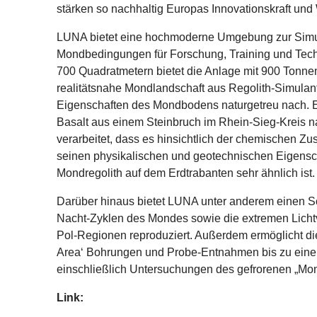
stärken so nachhaltig Europas Innovationskraft und
LUNA bietet eine hochmoderne Umgebung zur Simu
Mondbedingungen für Forschung, Training und Tech
700 Quadratmetern bietet die Anlage mit 900 Tonne
realitätsnahe Mondlandschaft aus Regolith-Simulant
Eigenschaften des Mondbodens naturgetreu nach. Es
Basalt aus einem Steinbruch im Rhein-Sieg-Kreis 
verarbeitet, dass es hinsichtlich der chemischen 
seinen physikalischen und geotechnischen Eigensc
Mondregolith auf dem Erdtrabanten sehr ähnlich ist.
Darüber hinaus bietet LUNA unter anderem einen So
Nacht-Zyklen des Mondes sowie die extremen Lichtv
Pol-Regionen reproduziert. Außerdem ermöglicht d
Area‘ Bohrungen und Probe-Entnahmen bis zu einer 
einschließlich Untersuchungen des gefrorenen „Mo
Link: