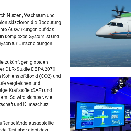
durch Nutzen, Wachstum und
len skizzieren die Bedeutung
e ihre Auswirkungen auf das
ein komplexes System ist und
lysen für Entscheidungen
ie zukünftigen globalen
 der DLR-Studie DEPA 2070
 Kohlenstoffdioxid (CO2) und
äufe vergleichen und
tige Kraftstoffe (SAF) und
rn. So wird sichtbar, wie
rtschaft und Klimaschutz
Außengelände ausgestellte
de Testlabor dient dazu,