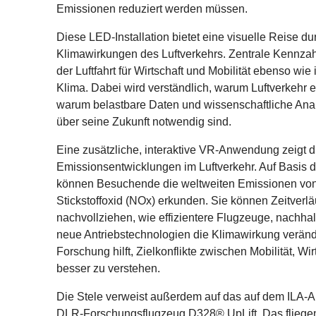
Emissionen reduziert werden müssen.
Diese LED-Installation bietet eine visuelle Reise 
Klimawirkungen des Luftverkehrs. Zentrale Kennzah
der Luftfahrt für Wirtschaft und Mobilität ebenso wi
Klima. Dabei wird verständlich, warum Luftverkehr 
warum belastbare Daten und wissenschaftliche Ana
über seine Zukunft notwendig sind.
Eine zusätzliche, interaktive VR-Anwendung zeigt d
Emissionsentwicklungen im Luftverkehr. Auf Basis
können Besuchende die weltweiten Emissionen von
Stickstoffoxid (NOx) erkunden. Sie können Zeitverl
nachvollziehen, wie effizientere Flugzeuge, nachhal
neue Antriebstechnologien die Klimawirkung verände
Forschung hilft, Zielkonflikte zwischen Mobilität, Wi
besser zu verstehen.
Die Stele verweist außerdem auf das auf dem ILA-
DLR-Forschungsflugzeug D328® UpLift. Das fliegen