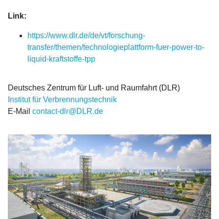
Link:
https://www.dlr.de/de/vt/forschung-
transfer/themen/technologieplattform-fuer-power-to-
liquid-kraftstoffe-tpp
Deutsches Zentrum für Luft- und Raumfahrt (DLR)
Institut für Verbrennungstechnik
E-Mail
contact-dlr@DLR.de