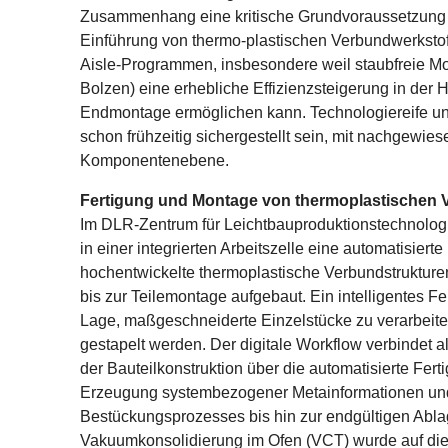
Zusammenhang eine kritische Grundvoraussetzung fü
Einführung von thermo-plastischen Verbundwerkstof
Aisle-Programmen, insbesondere weil staubfreie M
Bolzen) eine erhebliche Effizienzsteigerung in de
Endmontage ermöglichen kann. Technologiereife u
schon frühzeitig sichergestellt sein, mit nachgewie
Komponentenebene.
Fertigung und Montage von thermoplastischen 
Im DLR-Zentrum für Leichtbauproduktionstechnolog
in einer integrierten Arbeitszelle eine automatisierte
hochentwickelte thermoplastische Verbundstrukture
bis zur Teilemontage aufgebaut. Ein intelligentes Fe
Lage, maßgeschneiderte Einzelstücke zu verarbeit
gestapelt werden. Der digitale Workflow verbindet al
der Bauteilkonstruktion über die automatisierte Fert
Erzeugung systembezogener Metainformationen und 
Bestückungsprozesses bis hin zur endgültigen Abla
Vakuumkonsolidierung im Ofen (VCT) wurde auf die