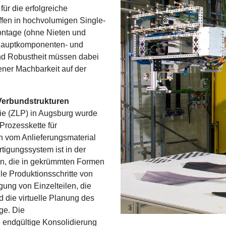
r die erfolgreiche
fen in hochvolumigen Single-
ontage (ohne Nieten und
r Hauptkomponenten- und
nd Robustheit müssen dabei
sener Machbarkeit auf der
Verbundstrukturen
ie (ZLP) in Augsburg wurde
 Prozesskette für
n vom Anlieferungsmaterial
rtigungssystem ist in der
en, die in gekrümmten Formen
le Produktionsschritte von
igung von Einzelteilen, die
die virtuelle Planung des
ge. Die
 endgültige Konsolidierung