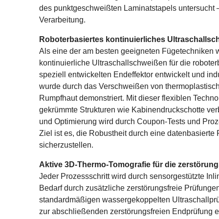
des punktgeschweißten Laminatstapels untersucht –
Verarbeitung.
Roboterbasiertes kontinuierliches Ultraschalls
Als eine der am besten geeigneten Fügetechniken w
kontinuierliche Ultraschallschweißen für die robote
speziell entwickelten Endeffektor entwickelt und indu
wurde durch das Verschweißen von thermoplastische
Rumpfhaut demonstriert. Mit dieser flexiblen Techn
gekrümmte Strukturen wie Kabinendruckschotte ve
und Optimierung wird durch Coupon-Tests und Proze
Ziel ist es, die Robustheit durch eine datenbasiert
sicherzustellen.
Aktive 3D-Thermo-Tomografie für die zerstörung
Jeder Prozessschritt wird durch sensorgestützte Inl
Bedarf durch zusätzliche zerstörungsfreie Prüfunge
standardmäßigen wassergekoppelten Ultraschallprü
zur abschließenden zerstörungsfreien Endprüfung e