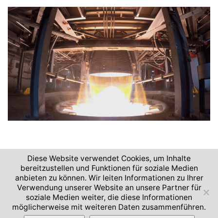
Diese Website verwendet Cookies, um Inhalte
bereitzustellen und Funktionen für soziale Medien
anbieten zu können. Wir leiten Informationen zu Ihrer
2026 © Deutsches Zentrum für Luft- und Raumfahrt
Verwendung unserer Website an unsere Partner für
soziale Medien weiter, die diese Informationen
Impressum und Nutzungsbedingungen
Datenschutz
möglicherweise mit weiteren Daten zusammenführen.
Barrierefreiheit