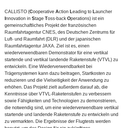
CALLISTO (
C
ooperative
A
ction
L
eading to
L
auncher
I
nnovation in
S
tage
T
oss-back
O
perations) ist ein
gemeinschaftliches Projekt der französischen
Raumfahrtagentur CNES, des Deutschen Zentrums für
Luft- und Raumfahrt (DLR) und der japanischen
Raumfahrtagentur JAXA. Ziel ist es, einen
wiederverwendbaren Demonstrator für eine vertikal
startende und vertikal landende Raketenstufe (VTVL) zu
entwickeln. Eine Wiederverwendbarkeit bei
Trägersystemen kann dazu beitragen, Startkosten zu
reduzieren und die Vielseitigkeit der Anwendung zu
erhöhen. Das Projekt zielt außerdem darauf ab, die
Kenntnisse über VTVL-Raketenstufen zu verbessern
sowie Fähigkeiten und Technologien zu demonstrieren,
die notwendig sind, um eine wiederverwendbare vertikal
startende und landende Raketenstufe zu entwickeln und
zu vermarkten. Die Ergebnisse der Flugtests werden