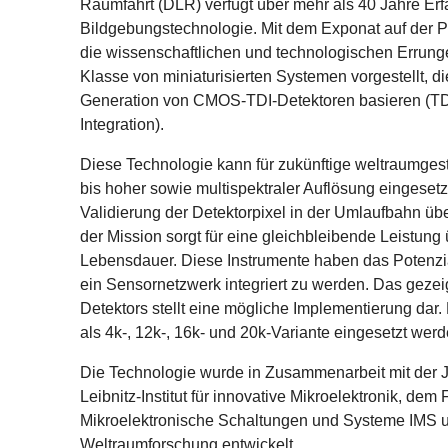
Raumfahrt (DLR) verfügt über mehr als 40 Jahre Er
Bildgebungstechnologie. Mit dem Exponat auf der 
die wissenschaftlichen und technologischen Errung
Klasse von miniaturisierten Systemen vorgestellt, d
Generation von CMOS-TDI-Detektoren basieren (TD
Integration).
Diese Technologie kann für zukünftige weltraumgestü
bis hoher sowie multispektraler Auflösung eingeset
Validierung der Detektorpixel in der Umlaufbahn ü
der Mission sorgt für eine gleichbleibende Leistung
Lebensdauer. Diese Instrumente haben das Potenzia
ein Sensornetzwerk integriert zu werden. Das gezei
Detektors stellt eine mögliche Implementierung dar
als 4k-, 12k-, 16k- und 20k-Variante eingesetzt werd
Die Technologie wurde in Zusammenarbeit mit der
Leibnitz-Institut für innovative Mikroelektronik, dem F
Mikroelektronische Schaltungen und Systeme IMS un
Weltraumforschung entwickelt.