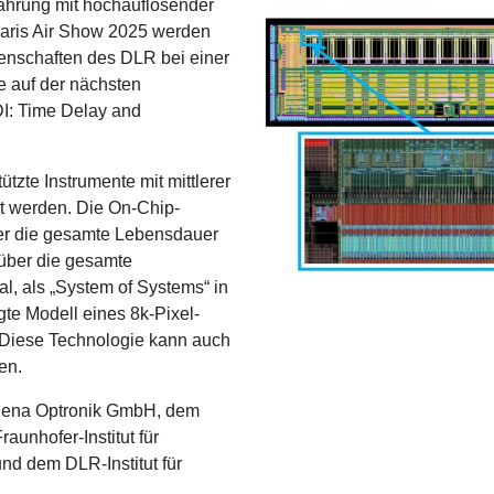
fahrung mit hochauflösender
Paris Air Show 2025 werden
enschaften des DLR bei einer
ie auf der nächsten
I: Time Delay and
tzte Instrumente mit mittlerer
zt werden. Die On-Chip-
ber die gesamte Lebensdauer
 über die gesamte
l, als „System of Systems“ in
gte Modell eines 8k-Pixel-
. Diese Technologie kann auch
en.
 Jena Optronik GmbH, dem
raunhofer-Institut für
d dem DLR-Institut für