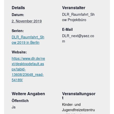
Details
Veranstalter
DLR_Raumfahrt_Sh
Datum:
ow Projektbüro
2. November 2019
E-Mail
Serien:
DLR_next@yaez.co
DLR_Raumfahrt_Sh
m
ow 2019 in Berlin
Website:
https://www.dlr.de/ne
xt/desktopdefault.as
px/tabid-
13608/23648_read-
54189/
Weitere Angaben
Veranstaltungsor
T
Öffentlich
Kinder- und
Ja
Jugendfreizeitzentru