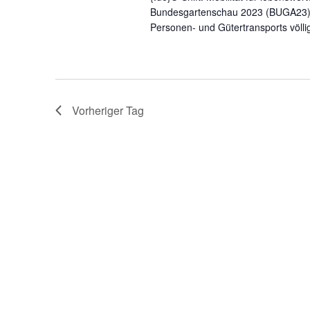
n
Bundesgartenschau 2023 (BUGA23) e
.
Personen- und Gütertransports völlig
Vorheriger Tag