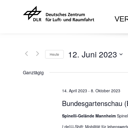
VE
12. Juni 2023
Heute
D
a
Ganztägig
t
u
14. April 2023
m
-
8. Oktober 2023
w
Bundesgartenschau 
ä
h
Spinelli-Gelände Mannheim
Spinel
l
e
{:de}U-Shift: Mobilität für lebenswe