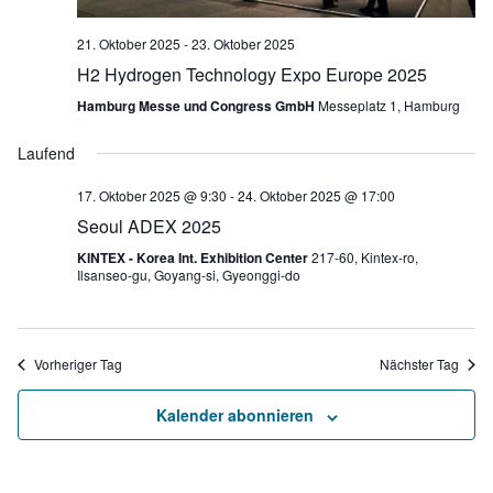
n
u
-
.
n
21. Oktober 2025
-
23. Oktober 2025
N
H2 Hydrogen Technology Expo Europe 2025
g
a
A
Hamburg Messe und Congress GmbH
Messeplatz 1, Hamburg
v
n
Laufend
i
s
g
i
17. Oktober 2025 @ 9:30
-
24. Oktober 2025 @ 17:00
Seoul ADEX 2025
c
a
h
KINTEX - Korea Int. Exhibition Center
217-60, Kintex-ro,
t
Ilsanseo-gu, Goyang-si, Gyeonggi-do
t
i
e
o
n
Vorheriger Tag
Nächster Tag
n
-
N
Kalender abonnieren
a
v