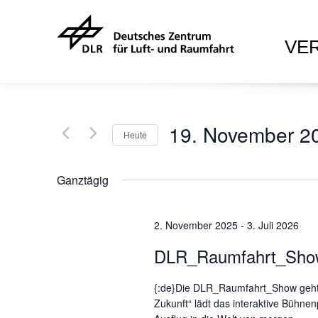
VE
19. November 2
Heute
D
a
Ganztägig
t
u
2. November 2025
m
-
3. Juli 2026
w
DLR_Raumfahrt_Sho
ä
h
{:de}Die DLR_Raumfahrt_Show geht w
l
Zukunft“ lädt das interaktive Bühn
e