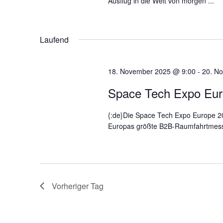
Ausflug in die Welt von morgen ...
n
.
Laufend
18. November 2025 @ 9:00
-
20. N
Space Tech Expo Eur
{:de}Die Space Tech Expo Europe 202
Europas größte B2B-Raumfahrtmesse.
Vorheriger Tag