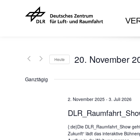
VE
20. November 2
Heute
D
a
Ganztägig
t
u
2. November 2025
m
-
3. Juli 2026
w
DLR_Raumfahrt_Sho
ä
h
{:de}Die DLR_Raumfahrt_Show geht w
l
Zukunft“ lädt das interaktive Bühn
e