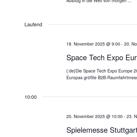
Ausflug in die Welt von morgen ...
n
.
Laufend
18. November 2025 @ 9:00
-
20. N
Space Tech Expo Eur
{:de}Die Space Tech Expo Europe 202
Europas größte B2B-Raumfahrtmesse.
10:00
20. November 2025 @ 10:00
-
23. 
Spielemesse Stuttgart