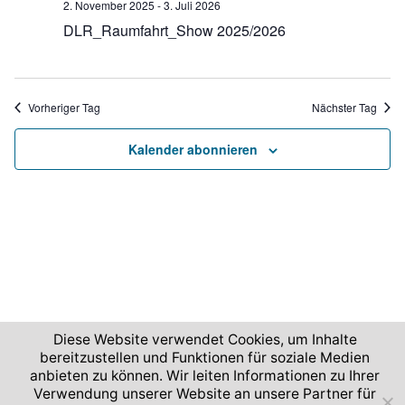
n
2. November 2025
-
3. Juli 2026
u
-
.
DLR_Raumfahrt_Show 2025/2026
n
N
g
a
A
v
Vorheriger Tag
Nächster Tag
n
i
s
Kalender abonnieren
g
i
c
a
h
t
t
i
e
o
n
n
-
N
Diese Website verwendet Cookies, um Inhalte
bereitzustellen und Funktionen für soziale Medien
a
2026 © Deutsches Zentrum für Luft- und Raumfahrt
anbieten zu können. Wir leiten Informationen zu Ihrer
v
Verwendung unserer Website an unsere Partner für