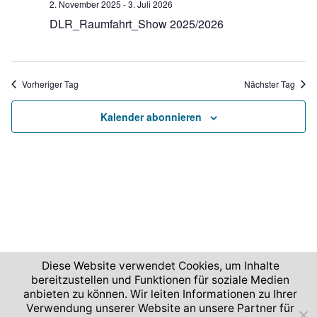
n
2. November 2025
-
3. Juli 2026
u
-
.
DLR_Raumfahrt_Show 2025/2026
n
N
g
a
A
v
Vorheriger Tag
Nächster Tag
n
i
s
Kalender abonnieren
g
i
c
a
h
t
t
i
e
o
n
n
-
N
Diese Website verwendet Cookies, um Inhalte
bereitzustellen und Funktionen für soziale Medien
a
2026 © Deutsches Zentrum für Luft- und Raumfahrt
anbieten zu können. Wir leiten Informationen zu Ihrer
v
Verwendung unserer Website an unsere Partner für