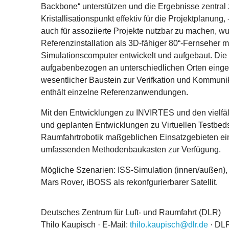
Backbone“ unterstützen und die Ergebnisse zentra
Kristallisationspunkt effektiv für die Projektplanung,
auch für assoziierte Projekte nutzbar zu machen, w
Referenzinstallation als 3D-fähiger 80“-Fernseher
Simulationscomputer entwickelt und aufgebaut. Die 
aufgabenbezogen an unterschiedlichen Orten eingese
wesentlicher Baustein zur Verifkation und Kommuni
enthält einzelne Referenzanwendungen.
Mit den Entwicklungen zu INVIRTES und den vielfäl
und geplanten Entwicklungen zu Virtuellen Testbeds 
Raumfahrtrobotik maßgeblichen Einsatzgebieten ein
umfassenden Methodenbaukasten zur Verfügung.
Mögliche Szenarien: ISS-Simulation (innen/außen)
Mars Rover, iBOSS als rekonfgurierbarer Satellit.
Deutsches Zentrum für Luft- und Raumfahrt (DLR)
Thilo Kaupisch · E-Mail:
thilo.kaupisch@dlr.de
· DL