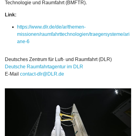
Technologie und Raumfahrt (BMFTR).
Link:
https://www.dlr.de/de/ar/themen-
missionen/raumfahrttechnologien/traegersysteme/ari
ane-6
Deutsches Zentrum für Luft- und Raumfahrt (DLR)
Deutsche Raumfahrtagentur im DLR
E-Mail
contact-dlr@DLR.de