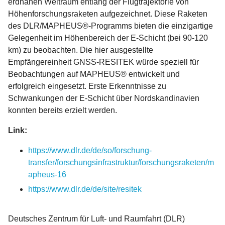
erdnahen Weltraum entlang der Flugtrajektorie von
Höhenforschungsraketen aufgezeichnet. Diese Raketen
des DLR/MAPHEUS®-Programms bieten die einzigartige
Gelegenheit im Höhenbereich der E-Schicht (bei 90-120
km) zu beobachten. Die hier ausgestellte
Empfängereinheit GNSS-RESITEK würde speziell für
Beobachtungen auf MAPHEUS® entwickelt und
erfolgreich eingesetzt. Erste Erkenntnisse zu
Schwankungen der E-Schicht über Nordskandinavien
konnten bereits erzielt werden.
Link:
https://www.dlr.de/de/so/forschung-
transfer/forschungsinfrastruktur/forschungsraketen/m
apheus-16
https://www.dlr.de/de/site/resitek
Deutsches Zentrum für Luft- und Raumfahrt (DLR)